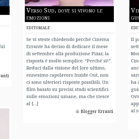
Verso Sud, dove si vivono le
Ve
emozioni
gu
EDITORIALE
EDI
Se vi steste chiedendo perché Cinema
Il 
ful
Errante ha deciso di dedicare il mese
set
di settembre alla produzione Pixar, la
Mos
risposta è molto semplice: “Perché sì!”.
Cin
Reduci dalla visione del loro ultimo,
anc
ennesimo capolavoro Inside Out, non
sard
ranti
ci sono ulteriori risposte possibili. Un
ha 
film basato su precisi studi scientifici
gui
sulle emozioni umane, ma che riesce
Ovv
al […]
app
al 
Blogger Erranti
di