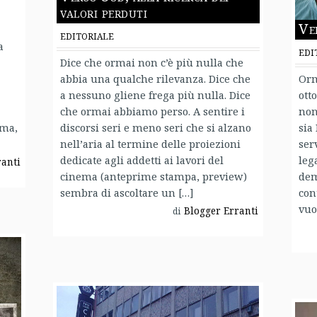
valori perduti
Ve
EDITORIALE
a
EDI
Dice che ormai non c’è più nulla che
abbia una qualche rilevanza. Dice che
Orm
a nessuno gliene frega più nulla. Dice
ott
che ormai abbiamo perso. A sentire i
non
rma,
discorsi seri e meno seri che si alzano
sia
nell’aria al termine delle proiezioni
ser
dedicate agli addetti ai lavori del
leg
ranti
cinema (anteprime stampa, preview)
dem
sembra di ascoltare un […]
con
vuo
Blogger Erranti
di