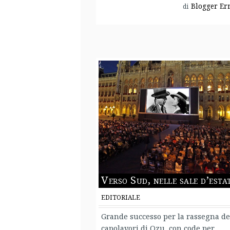
Blogger Er
di
Verso Sud, nelle sale d’esta
EDITORIALE
Grande successo per la rassegna de
capolavori di Ozu, con code per