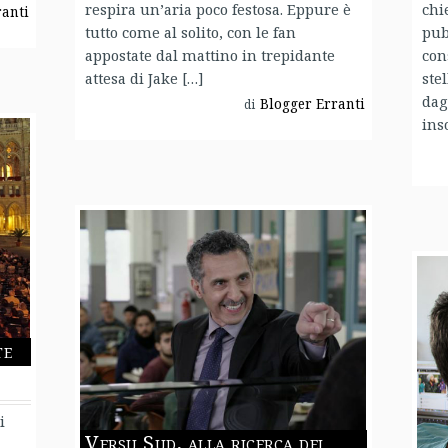
respira un’aria poco festosa. Eppure è
chi
ranti
tutto come al solito, con le fan
pub
appostate dal mattino in trepidante
con
attesa di Jake […]
ste
dag
Blogger Erranti
di
ins
te
i
Versu Sud, alla ricerca dei