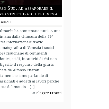
rso Sud, ad assaporare il
sto strutturato del cinema
TORIALE
palmarès ha scontentato tutti? A una
timana dalla chiusura della 72^
tra Internazionale d’Arte
ematografica di Venezia i social
ora risuonano di commenti
onici, acidi, incattiviti di chi non
digerito il responso della giuria
data da Alfonso Cuarón.
iamente stiamo parlando di
assionati e addetti ai lavori perché
resto del mondo – […]
Blogger Erranti
di