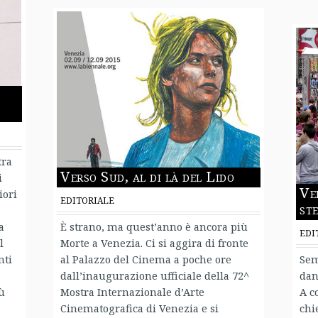
tra
Verso Sud, al di là del Lido
i
Ve
iori
EDITORIALE
st
a
È strano, ma quest’anno è ancora più
EDI
l
Morte a Venezia. Ci si aggira di fronte
nti
al Palazzo del Cinema a poche ore
Sem
dall’inaugurazione ufficiale della 72^
dan
iù
Mostra Internazionale d’Arte
A c
Cinematografica di Venezia e si
chi