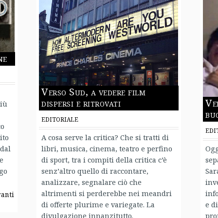
ne
Verso Sud, a vedere film
dispersi e ritrovati
Ve
più
bu
EDITORIALE
co
EDI
ito
A cosa serve la critica? Che si tratti di
 dal
libri, musica, cinema, teatro e perfino
Ogg
e
di sport, tra i compiti della critica c’è
sep
ogo
senz’altro quello di raccontare,
Sar
analizzare, segnalare ciò che
inv
altrimenti si perderebbe nei meandri
inf
ranti
di offerte plurime e variegate. La
e d
divulgazione innanzitutto.
pro