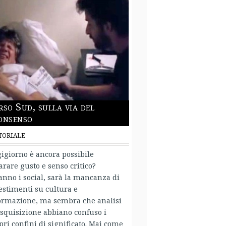
rso Sud, sulla via del
onsenso
TORIALE
igiorno è ancora possibile
arare gusto e senso critico?
anno i social, sarà la mancanza di
estimenti su cultura e
ormazione, ma sembra che analisi
isquisizione abbiano confuso i
pri confini di significato. Mai come