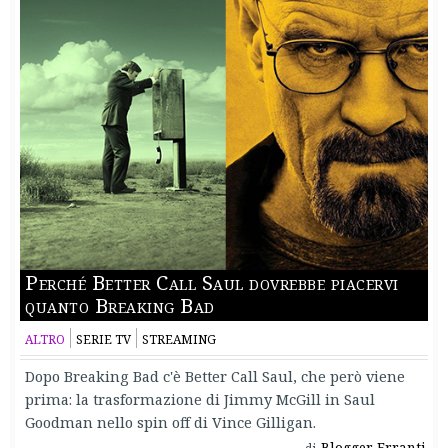
Perché Better Call Saul dovrebbe piacervi
quanto Breaking Bad
ALTRO
SERIE TV
STREAMING
Dopo Breaking Bad c'è Better Call Saul, che però viene
prima: la trasformazione di Jimmy McGill in Saul
Goodman nello spin off di Vince Gilligan.
Blogger Erranti