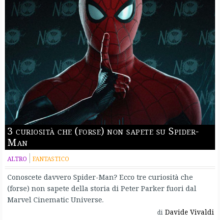
3 curiosità che (forse) non sapete su Spider-
Man
ALTRO
FANTASTICO
Conoscete davvero Spider-Man? Ecco tre curiosità che
(forse) non sapete della storia di Peter Parker fuori dal
Marvel Cinematic Universe.
Davide Vivaldi
di