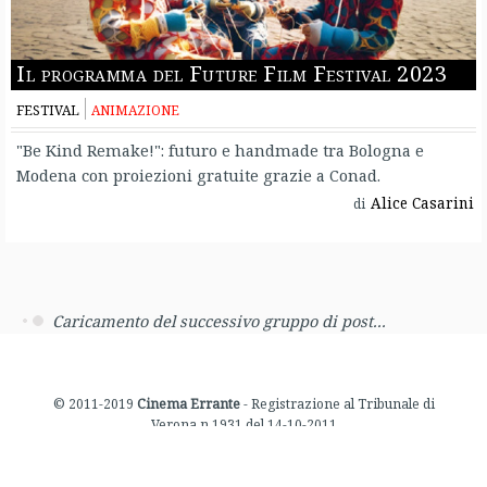
Il programma del Future Film Festival 2023
FESTIVAL
ANIMAZIONE
"Be Kind Remake!": futuro e handmade tra Bologna e
Modena con proiezioni gratuite grazie a Conad.
Alice Casarini
di
Caricamento del successivo gruppo di post...
© 2011-2019
Cinema Errante
- Registrazione al Tribunale di
Verona n.1931 del 14-10-2011
Facebook
Twitter
Youtube
Instagram
Informativa
Rss
Privacy