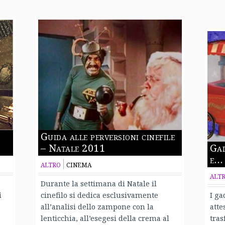
Guida alle perversioni cinefile
– Natale 2011
Gad
e…
ALTRO
CINEMA
ALT
Durante la settimana di Natale il
i
cinefilo si dedica esclusivamente
I ga
all’analisi dello zampone con la
atte
lenticchia, all’esegesi della crema al
tras