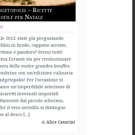
getopolis – Ricette
iofile per Natale
RO
le 2012: state già pregustando
ellini in brodo, cappone arrosto,
ttone e pandoro? Fermi tutti!
ma Errante sta per rivoluzionare
enu delle vostre grandes bouffes
mbrine con un’edizione culinaria
adgetopolis! Per l’occasione vi
iamo un’imperdibile selezione di
caretti invernali importati
ttamente dal piccolo schermo,
hé il vero seriofilo si distingue
e al desco […]
Alice Casarini
di