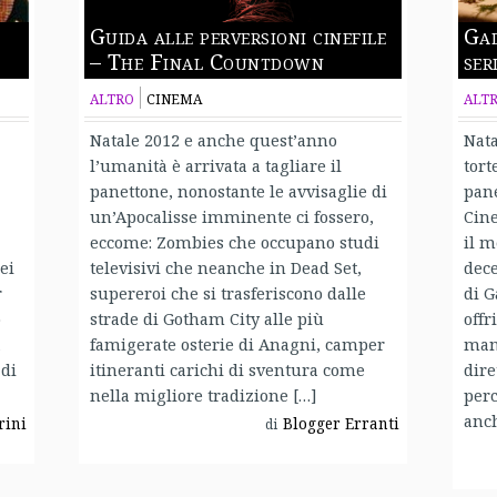
Guida alle perversioni cinefile
Gad
– The Final Countdown
ser
ALTRO
CINEMA
ALT
Natale 2012 e anche quest’anno
Nata
l’umanità è arrivata a tagliare il
tort
panettone, nonostante le avvisaglie di
pane
un’Apocalisse imminente ci fossero,
Cine
eccome: Zombies che occupano studi
il m
ei
televisivi che neanche in Dead Set,
dece
r
supereroi che si trasferiscono dalle
di G
o
strade di Gotham City alle più
offr
a
famigerate osterie di Anagni, camper
mani
di
itineranti carichi di sventura come
dire
nella migliore tradizione […]
perc
anch
rini
Blogger Erranti
di