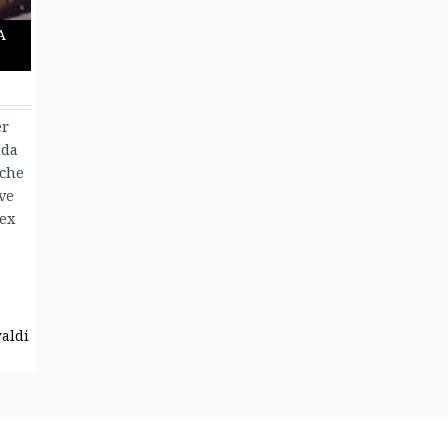
a
er
ida
 che
ve
 ex
valdi