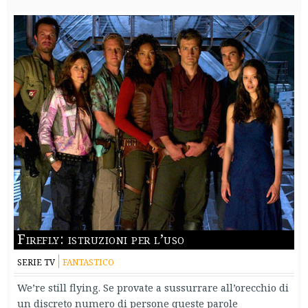
Firefly: istruzioni per l’uso
SERIE TV
FANTASTICO
We’re still flying. Se provate a sussurrare all’orecchio di
un discreto numero di persone queste parole