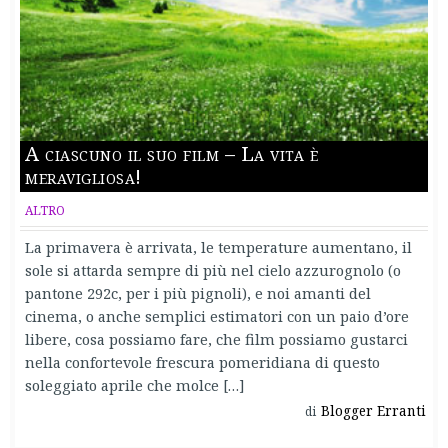
A ciascuno il suo film – La vita è
meravigliosa!
ALTRO
La primavera è arrivata, le temperature aumentano, il
sole si attarda sempre di più nel cielo azzurognolo (o
pantone 292c, per i più pignoli), e noi amanti del
cinema, o anche semplici estimatori con un paio d’ore
libere, cosa possiamo fare, che film possiamo gustarci
nella confortevole frescura pomeridiana di questo
soleggiato aprile che molce […]
Blogger Erranti
di