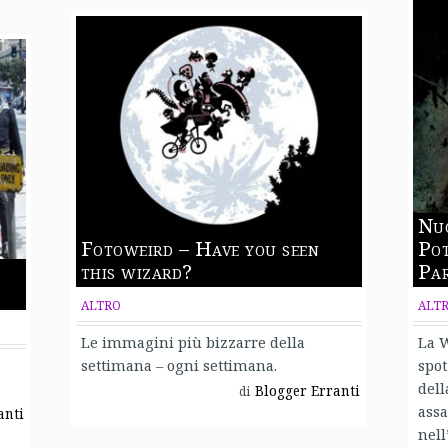
Nuo
Fotoweird – Have you seen
Pot
this wizard?
Par
ALTRO
ALT
Le immagini più bizzarre della
La W
settimana – ogni settimana.
spot
dell
Blogger Erranti
di
assa
anti
nell