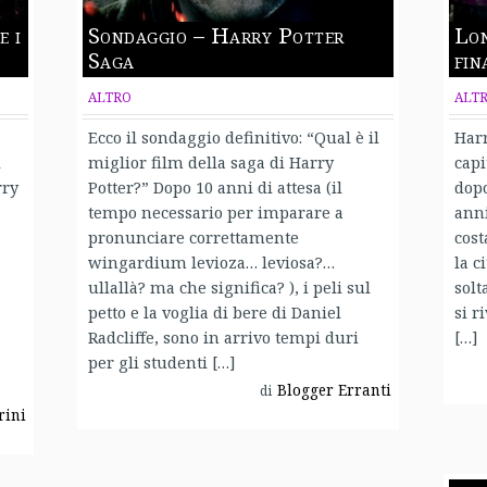
e i
Sondaggio – Harry Potter
Lon
Saga
fin
ALTRO
ALT
Ecco il sondaggio definitivo: “Qual è il
Harr
i
miglior film della saga di Harry
capi
rry
Potter?” Dopo 10 anni di attesa (il
dopo
tempo necessario per imparare a
anni
pronunciare correttamente
cost
wingardium levioza… leviosa?…
la c
ullallà? ma che significa? ), i peli sul
solt
petto e la voglia di bere di Daniel
si r
Radcliffe, sono in arrivo tempi duri
[…]
per gli studenti […]
Blogger Erranti
di
rini