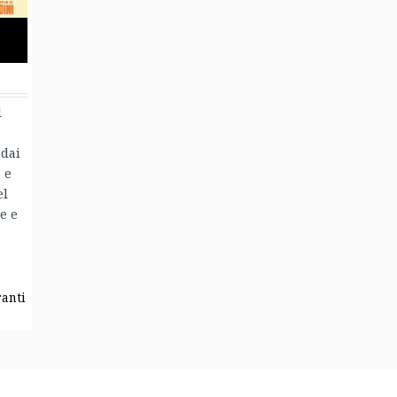
:
l
dai
 e
el
e e
ranti