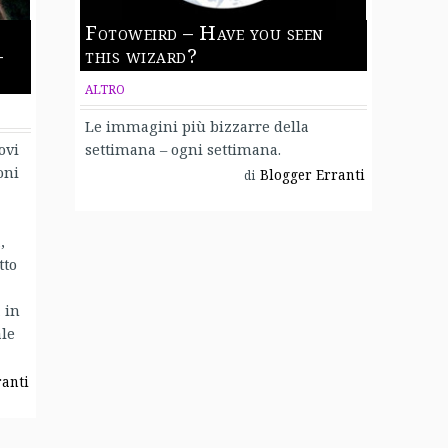
Fotoweird – Have you seen
–
this wizard?
ALTRO
Le immagini più bizzarre della
ovi
settimana – ogni settimana.
oni
Blogger Erranti
di
,
tto
 in
ale
ranti