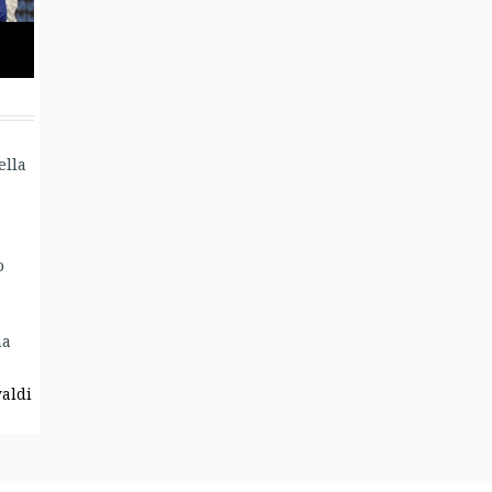
ella
o
ma
valdi