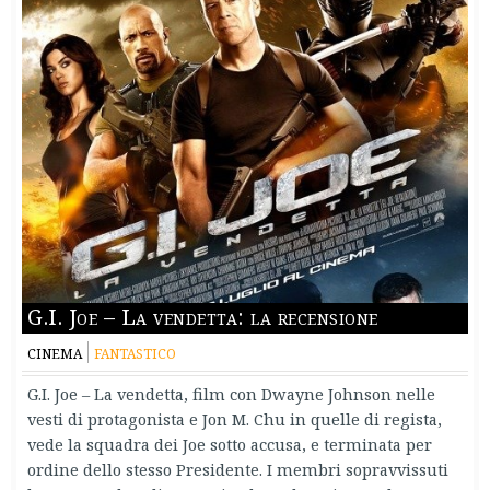
G.I. Joe – La vendetta: la recensione
CINEMA
FANTASTICO
G.I. Joe – La vendetta, film con Dwayne Johnson nelle
vesti di protagonista e Jon M. Chu in quelle di regista,
vede la squadra dei Joe sotto accusa, e terminata per
ordine dello stesso Presidente. I membri sopravvissuti