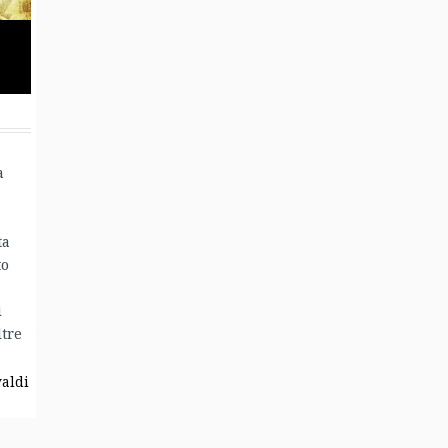
a
ta
to
i
ltre
valdi