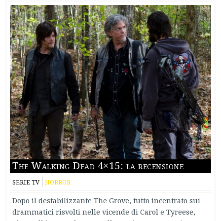
The Walking Dead 4×15: la recensione
SERIE TV
HORROR
Dopo il destabilizzante The Grove, tutto incentrato sui
drammatici risvolti nelle vicende di Carol e Tyreese,