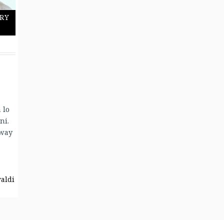
ry
 lo
ni.
dway
valdi