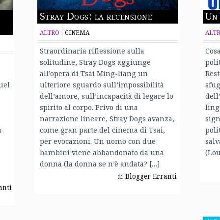
Stray Dogs: la recensione
Un 
ALTRO
CINEMA
ALT
Straordinaria riflessione sulla
Cosa
solitudine, Stray Dogs aggiunge
poli
all’opera di Tsai Ming-liang un
Rest
uel
ulteriore sguardo sull’impossibilità
sfug
dell’amore, sull’incapacità di legare lo
dell
spirito al corpo. Privo di una
lin
narrazione lineare, Stray Dogs avanza,
sign
a
come gran parte del cinema di Tsai,
poli
per evocazioni. Un uomo con due
salv
bambini viene abbandonato da una
(Lou
donna (la donna se n’è andata? […]
Blogger Erranti
di
anti