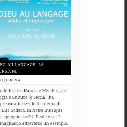
eu au langage: la
ensione
RO
CINEMA
ialettica tra Natura e Metafora, tra
ogia e Cultura (o Storia), ha
re caratterizzato il cinema di
-Luc Godard. In Notre musique
e spiegato cos’è il Reale e cos’è
maginario attraverso un esempio.