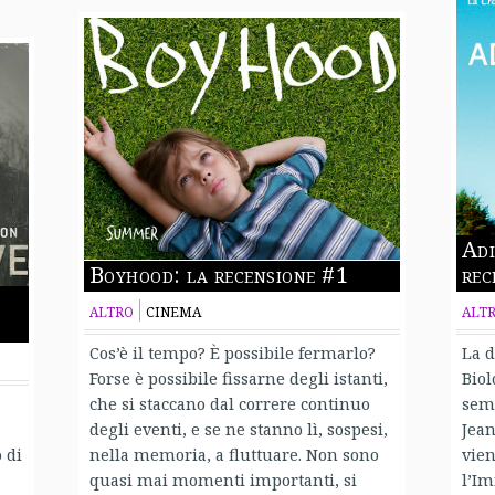
Adi
Boyhood: la recensione #1
rec
ALTRO
CINEMA
ALT
Cos’è il tempo? È possibile fermarlo?
La d
Forse è possibile fissarne degli istanti,
Biol
che si staccano dal correre continuo
semp
degli eventi, e se ne stanno lì, sospesi,
Jean
 di
nella memoria, a fluttuare. Non sono
vien
quasi mai momenti importanti, si
l’Im